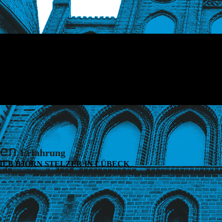
ren
Erfahrung
EB BJÖRN STELZER IN LÜBECK