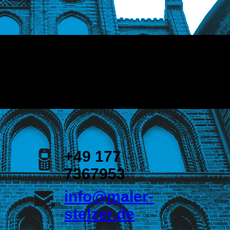
+49 177
7367953
info@maler-
stelzer.de