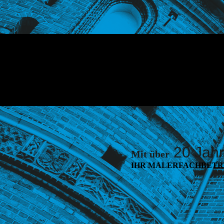
20 Jah
Mit über
IHR MALERFACHBETRI