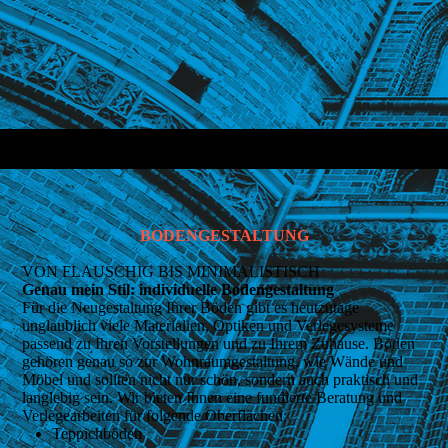
BX_Tebo-MyHome-Campione-Detail_01
BODENGESTALTUNG
VON FLAUSCHIG BIS MINIMALISTISCH
Genau mein Stil: individuelle Bodengestaltung
Für die Neugestaltung Ihrer Böden gibt es heutzutage
unglaublich viele Materialien, Optiken und Verlegesysteme
passend zu Ihren Vorstellungen und zu Ihrem Zuhause. Böden
gehören genau so zur Wohnraumgestaltung, wie Wände und
Möbel und sollten nicht nur schön, sondern auch praktisch und
langlebig sein. Wir bieten Ihnen eine fundierte Beratung und
Verlegearbeiten für folgende Oberflächen:
Teppichböden