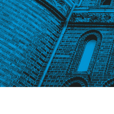
BX_Tebo-MyHome-Riva_v2