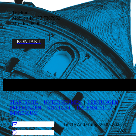
Telefon
Mobil:
+49 177 7367953
Mo - Fr
.
08:00 - 17:00
KONTAKT
STARTSEITE
|
UNTERNEHMEN
|
LEISTUNGEN
|
REFERENZEN
|
KONTAKT
|
DATEN­SCHUTZ
|
IMPRESSUM
Letzte Änderung: 20.05.2026 ©
2026