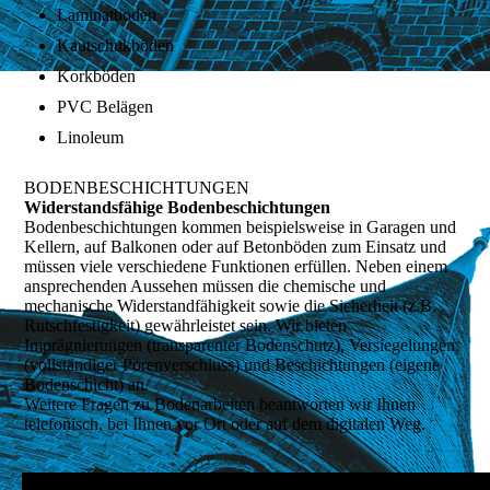
Laminatböden
Kautschukböden
Korkböden
PVC Belägen
Linoleum
BODENBESCHICHTUNGEN
Widerstandsfähige Bodenbeschichtungen
Bodenbeschichtungen kommen beispielsweise in Garagen und
Kellern, auf Balkonen oder auf Betonböden zum Einsatz und
müssen viele verschiedene Funktionen erfüllen. Neben einem
ansprechenden Aussehen müssen die chemische und
mechanische Widerstandfähigkeit sowie die Sicherheit (z.B.
Rutschfestigkeit) gewährleistet sein. Wir bieten
Imprägnierungen (transparenter Bodenschutz), Versiegelungen
(vollständiger Porenverschluss) und Beschichtungen (eigene
Bodenschicht) an.
Weitere Fragen zu Bodenarbeiten beantworten wir Ihnen
telefonisch, bei Ihnen vor Ort oder auf dem digitalen Weg.