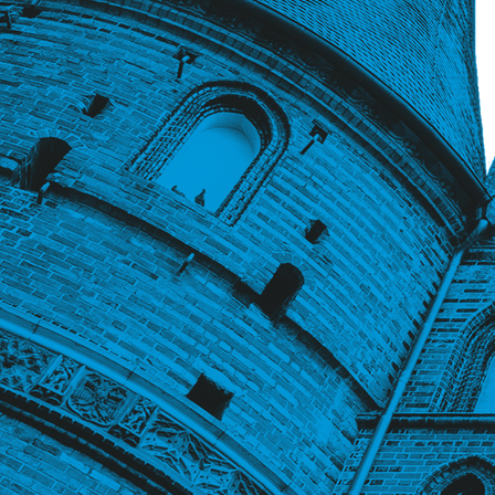
BX_Tebo-MyHome-Sirmione_v2