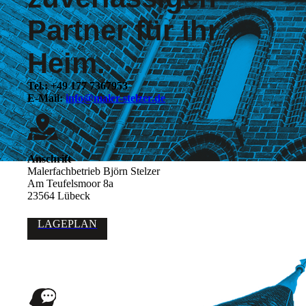
Partner für Ihr
Heim.
Tel.: +49 177 7367953
E-Mail:
info@maler-stelzer.de
Anschrift
Malerfachbetrieb Björn Stelzer
Am Teufelsmoor 8a
23564 Lübeck
LAGEPLAN