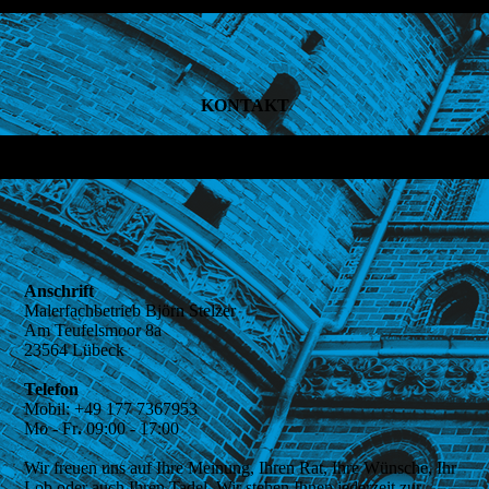
KONTAKT
Anschrift
Malerfachbetrieb Björn Stelzer
Am Teufelsmoor 8a
23564 Lübeck
Telefon
Mobil:
+49 177 7367953
Mo - Fr
.
09:00 - 17:00
Wir freuen uns auf Ihre Meinung, Ihren Rat, Ihre Wünsche, Ihr
Lob oder auch Ihren Tadel. Wir stehen Ihnen jederzeit zur