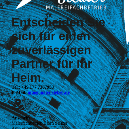
Entscheiden Sie
sich für einen
zuver­lässigen
Partner für Ihr
Heim.
Tel.: +49 177 7367953
E-Mail:
info@maler-stelzer.de
Anschrift
Malerfachbetrieb Björn Stelzer
Am Teufelsmoor 8a