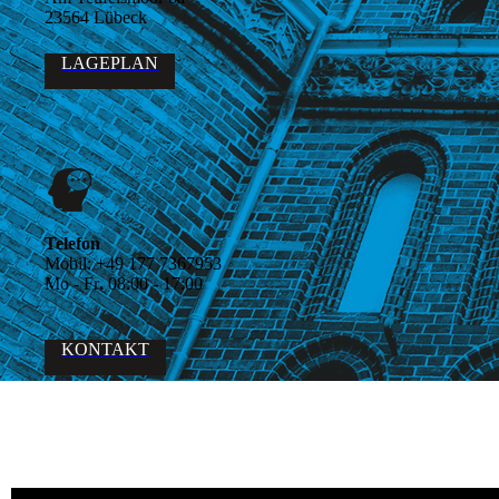
23564 Lübeck
LAGEPLAN
Telefon
Mobil:
+49 177 7367953
Mo - Fr
.
08:00 - 17:00
KONTAKT