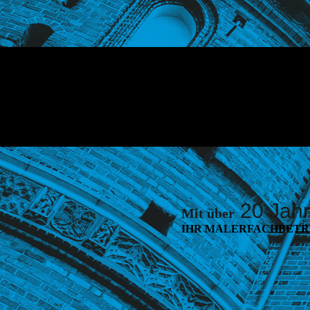
20 Jah
Mit über
IHR MALERFACHBETRI