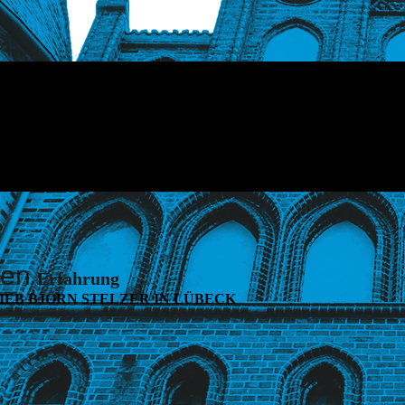
ren
Erfahrung
EB BJÖRN STELZER IN LÜBECK