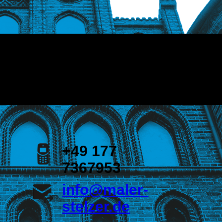
+49 177
7367953
info@maler-
stelzer.de