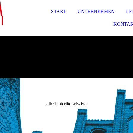
START
UNTERNEHMEN
LE
KONTA
aIhr Untertitelwiwiwi